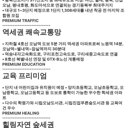
• 왕숙신도시가 3기신도시 중 최대규모로 지정. 다산, 별내, 왕숙, 진접
오남, 평내호평, 화도마석으로 연결되는 경기동북부 최대주거지
• 대규모 1~3단지 예정으로 1단지 1,308세대를 내년 착공 전 마지막 조
합원 모집
PREMIUM TRAFFIC
----------------------------
역세권 쾌속교통망
• 지하철 4호선 오남역 도보 5분 거리 역세권 아파트로써 노원역 14분,
오남역~별내역~잠실역까지 30분대
• 덕송내각고속화도로, 구리포천고속도로, 구리세종고속도로 연결
• 8호선 북별내선 연장 및 GTX-B노선 개통예정
PREMIUM EDUCATION
----------------------------
교육 프리미엄
• 단지 내 어린이집과 유치원이 예정 • 양지초등학교, 오남초등학교, 오
남중학교, 오남고등학교 등 도보로 통학이 가능한 우수한 학세권 아파
트
• 다수의 학원가와 시립오남도서관, 시립진접푸른숲도서관 등 교육여
건 우수
PREMIUM HEALING
----------------------------
힐링자연 숲세권